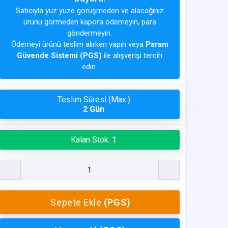
Satıcıyla yüz yüze görüşmeden ve alacağınız
ürünü görmeden kapora ödemeyin, para
göndermeyin.
Ödemeyi ürünü teslim alırken yapın veya
Param
Güvende Sistemi (PGS)
ile alışverişi tercih
edin.
Teslim Süresi (Max.)
2 Gün
Kalan Stok:
1
Sepete Ekle
(PGS)