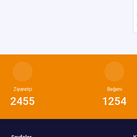
Ziyaretçi
Beğeni
2455
1254