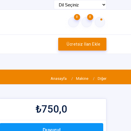
0
0
Ücretsiz İlan Ekle
Anasayfa
Makine
Diğer
₺750,0
Duyuru!